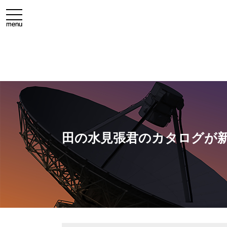
toggle
toggle
navigation
navigation
menu
menu
田の水見張君のカタログが