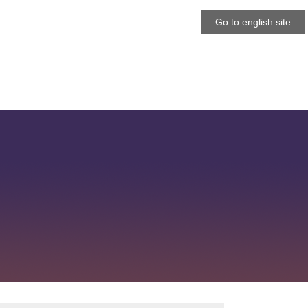
Go to english site
Go to english site