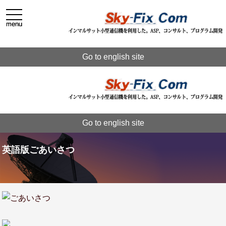
toggle
toggle
navigation
navigation
menu
menu
Go to english site
Go to english site
英語版ごあいさつ